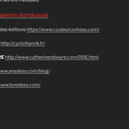
l des Arts Plastiques)
galerie.dartduquai
des éditions
https://www.couleurcorbeau.com/
http://cyclothymik.fr/
RE
http://www.catherinerebeyre.com/006.html
/www.anadess.com/blog/
/www.lorenbes.com/