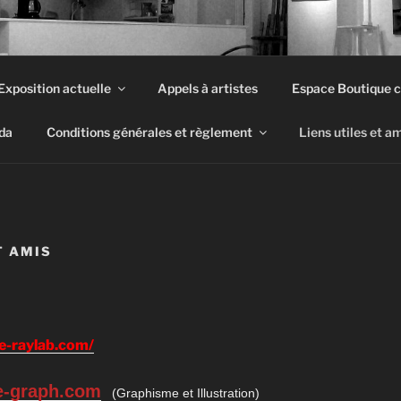
LERIE D'ART DU QUAI
Exposition actuelle
Appels à artistes
Espace Boutique c
Associative Loi 1901
da
Conditions générales et règlement
Liens utiles et a
T AMIS
e-raylab.com/
e-graph.com
(Graphisme et Illustration)