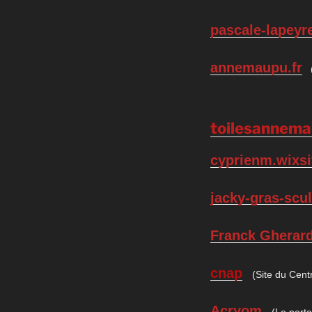
pascale-lapeyr
anne
maupu.fr
(
toilesannema
cyprienm.wixs
jacky-gras-scu
Franck Gherard
cnap
(Site du Centr
Acryom